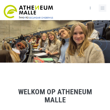
Skip
to
main
content
WELKOM OP ATHENEUM
MALLE