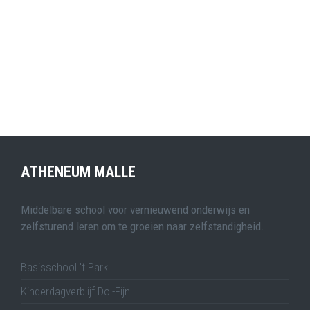
ATHENEUM MALLE
Middelbare school voor vernieuwend onderwijs en
zelfsturend leren om te groeien naar zelfstandigheid.
Basisschool 't Park
Kinderdagverblijf Dol-Fijn