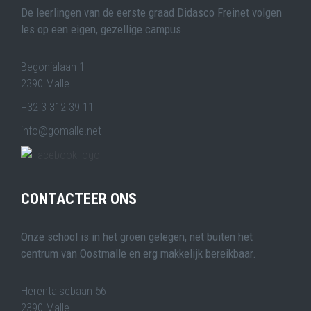
De leerlingen van de eerste graad Didasco Freinet volgen
les op een eigen, gezellige campus.
Begonialaan 1
2390 Malle
+32 3 312 39 11
info@gomalle.net
CONTACTEER ONS
Onze school is in het groen gelegen, net buiten het
centrum van Oostmalle en erg makkelijk bereikbaar.
Herentalsebaan 56
2390 Malle