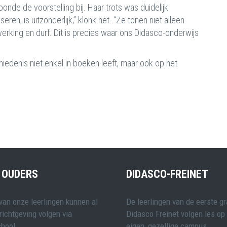
nde de voorstelling bij. Haar trots was duidelijk
seren, is uitzonderlijk,” klonk het. “Ze tonen niet alleen
rking en durf. Dit is precies waar ons Didasco-onderwijs
edenis niet enkel in boeken leeft, maar ook op het
 OUDERS
DIDASCO-FREINET
van onze leerlingen kunnen al
De leerlingen van de eerste g
richtgeving volgen via
Didasco Freinet volgen les op
hool.
eigen, gezellige campus.