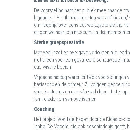
idee en tekst tot decor en uitvoering.
De voorstelling nam het publiek mee naar de my
legendes. "Het thema mochten we zelf kiezen," v
onmiddellijk over eens dat we Egypte als thema
gingen we naar een museum. En daarna mochten w
Sterke groepsprestatie
Met veel inzet en overgave vertolkten alle leerl
niet alleen voor een gevarieerd schouwspel, maa
oud wist te boeien.
Vrijdagnamiddag waren er twee voorstellingen v
basisscholen de primeur. Zij volgden geboeid h
spel, kostuums en een sfeervol decor. Later op 
familieleden en sympathisanten.
Coaching
Het project werd gedragen door de Didasco-coa
Isabel De Vooght, die ook geschiedenis geeft, b