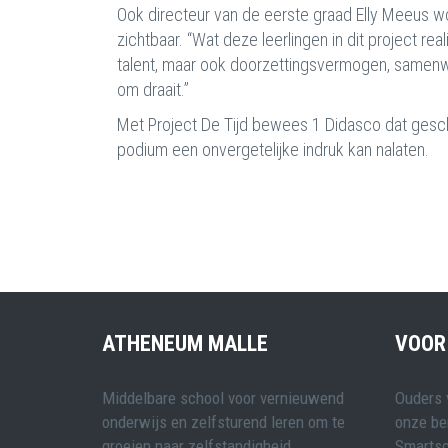
Ook directeur van de eerste graad Elly Meeus woo
zichtbaar. “Wat deze leerlingen in dit project reali
talent, maar ook doorzettingsvermogen, samenwe
om draait.”
Met Project De Tijd bewees 1 Didasco dat geschi
podium een onvergetelijke indruk kan nalaten.
ATHENEUM MALLE
VOOR
Middelbare school voor vernieuwend
Ouders 
onderwijs en zelfsturend leren om te
onze be
groeien naar zelfstandigheid.
Smartsc