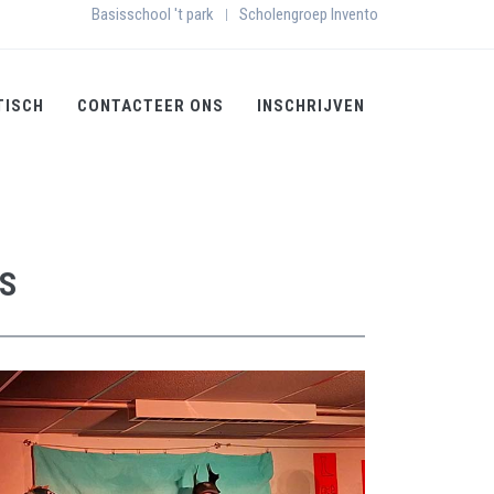
Basisschool 't park
Scholengroep Invento
|
TISCH
CONTACTEER ONS
INSCHRIJVEN
'S