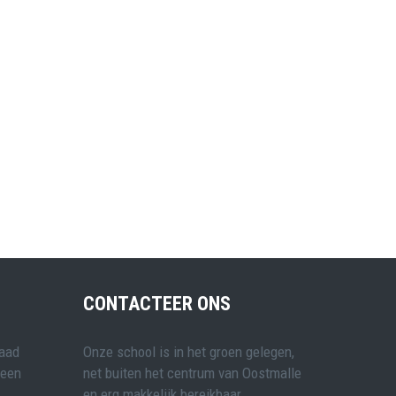
CONTACTEER ONS
raad
Onze school is in het groen gelegen,
 een
net buiten het centrum van Oostmalle
en erg makkelijk bereikbaar.