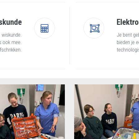
skunde
Elektro
e wiskunde.
Je bent geb
us ook mee.
bieden je 
fschrikken.
technologi