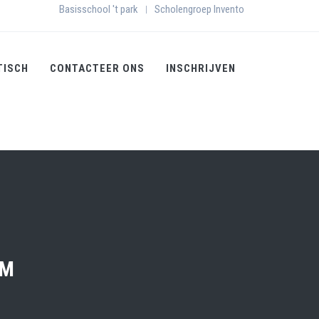
Basisschool 't park
Scholengroep Invento
|
TISCH
CONTACTEER ONS
INSCHRIJVEN
OM