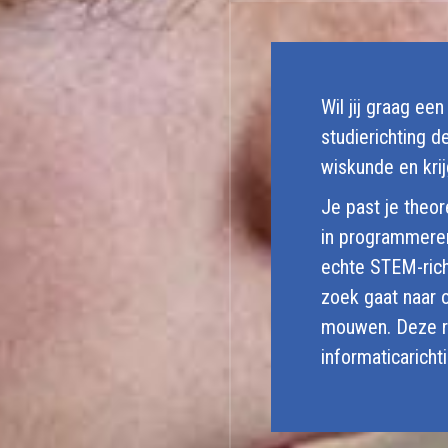
Wil jij graag ee
studierichting d
wiskunde en kri
Je past je theor
in programmeren
echte STEM-richt
zoek gaat naar o
mouwen. Deze ri
informaticaricht