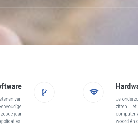
oftware
Hardwa
wstenen van
Je onderzo
eenvoudige
zitten. Het
 zesde jaar
computer we
applicaties.
woord én 