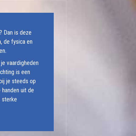
e? Dan is deze
, de fysica en
en.
l je vaardigheden
chting is een
ij je steeds op
e handen uit de
n sterke