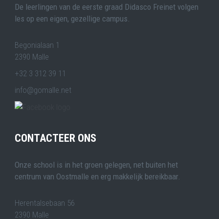
De leerlingen van de eerste graad Didasco Freinet volgen
les op een eigen, gezellige campus.
Begonialaan 1
2390 Malle
+32 3 312 39 11
info@gomalle.net
CONTACTEER ONS
Onze school is in het groen gelegen, net buiten het
centrum van Oostmalle en erg makkelijk bereikbaar.
Herentalsebaan 56
2390 Malle