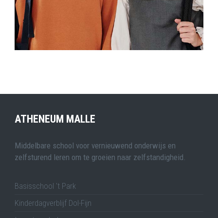
ATHENEUM MALLE
Middelbare school voor vernieuwend onderwijs en
zelfsturend leren om te groeien naar zelfstandigheid.
Basisschool 't Park
Kinderdagverblijf Dol-Fijn